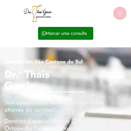
Home
Marcar uma consulta
Dentista em São Caetano do Sul
Dr.ª Thais
Garcia
Sou apaixonada em tranformar vidas
através do sorriso!
Dentista Especialista em Ortodontia e
Ortopedia Funcional dos Maxilares.